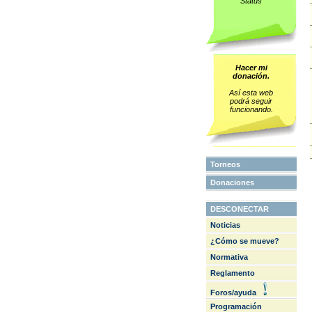
Status
Hacer mi
donación.
Así esta web
podrá seguir
funcionando.
Torneos
Donaciones
DESCONECTAR
Noticias
¿Cómo se mueve?
Normativa
Reglamento
Foros/ayuda
Programación