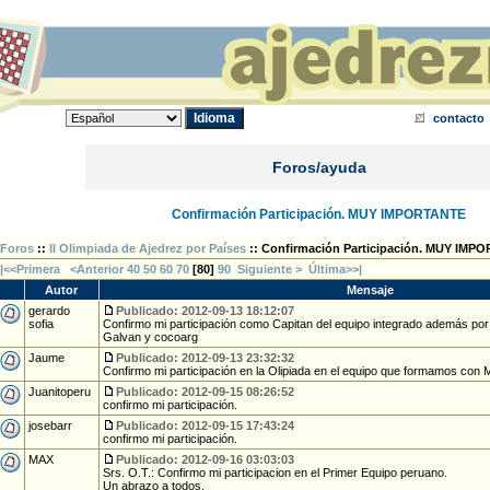
contacto
Foros/ayuda
Confirmación Participación. MUY IMPORTANTE
Foros
::
II Olimpiada de Ajedrez por Países
:: Confirmación Participación. MUY IMP
|<<Primera
<Anterior
40
50
60
70
[
80
]
90
Siguiente >
Última>>|
Autor
Mensaje
gerardo
Publicado: 2012-09-13 18:12:07
sofia
Confirmo mi participación como Capitan del equipo integrado además por 
Galvan y cocoarg
Jaume
Publicado: 2012-09-13 23:32:32
Confirmo mi participación en la Olipiada en el equipo que formamos con 
Juanitoperu
Publicado: 2012-09-15 08:26:52
confirmo mi participación.
josebarr
Publicado: 2012-09-15 17:43:24
confirmo mi participación.
MAX
Publicado: 2012-09-16 03:03:03
Srs. O.T.: Confirmo mi participacion en el Primer Equipo peruano.
Un abrazo a todos.