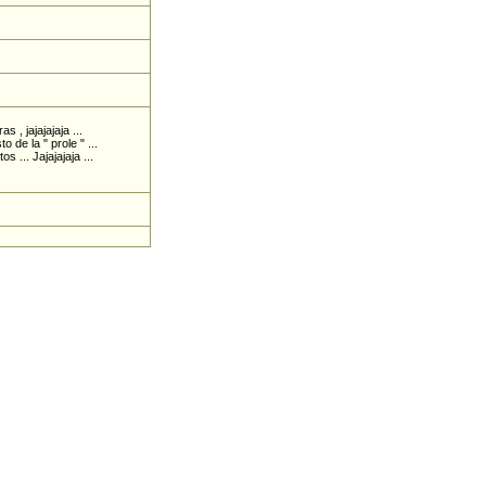
 , jajajajaja ...
o de la " prole " ...
... Jajajajaja ...