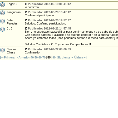
EdgarC
Publicado: 2012-09-19 01:41:12
lo confirmo
Tanguoran
Publicado: 2012-09-20 10:47:12
Confirm mi participacion
Julian
Publicado: 2012-09-20 19:57:47
Paredes
Saludos. Confirmo participacion.
J . J
Publicado: 2012-09-21 14:57:45
Bien , he esperado hasta el final para confirmar lo que ya se sabe de sobras
Con sentido paternal ( jajajajaja ) he querido esperar " en la puerta " al rest
Ahora ya estamos todos , nos podemos sentar a la mesa para comer juntos 
Saludos Cordiales a O .T. y demás Compis Todos !!
Jhonas
Publicado: 2012-09-22 05:00:59
Chess
Confirmado.
|<<Primera
<Anterior
40
50
60
70
[
80
]
90
Siguiente >
Última>>|