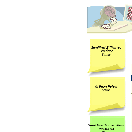
Semifinal 2° Torneo
Temático
Status
VII Peón Peleón
Status
Semi final Torneo Peón
Peleon VII