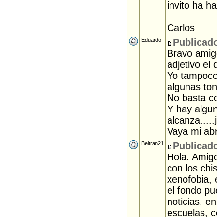
invito ha ha
Carlos
Eduardo
Publicado
Bravo amigo 
adjetivo el
Yo tampoco
algunas ton
No basta co
Y hay algun
alcanza.....j
Vaya mi abr
Beltran21
Publicado
Hola. Amigo
con los chi
xenofobia, 
el fondo pu
noticias, e
escuelas, c