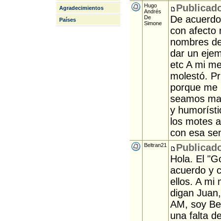
Hugo
Publicado
Agradecimientos
Andrés
De acuerdo 
De
Países
Simone
con afecto 
nombres de 
dar un ejem
etc A mi me
molestó. P
porque me 
seamos mal 
y humorísti
los motes a
con esa sen
Beltran21
Publicado
Hola. El "G
acuerdo y c
ellos. A mi
digan Juan,
AM, soy Be
una falta 