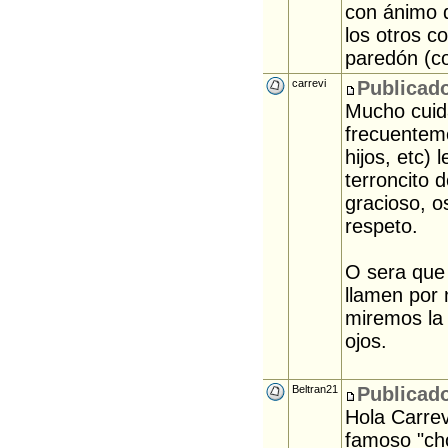
con ánimo d
los otros c
paredón (c
carrevi
Publicado
Mucho cuid
frecuenteme
hijos, etc) 
terroncito 
gracioso, o
respeto.
O sera que
llamen por 
miremos la 
ojos.
Beltran21
Publicado
Hola Carrev
famoso "cho