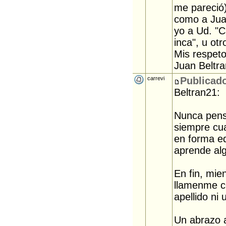
me pareció)
como a Jua
yo a Ud. "C
inca", u otro
Mis respeto
Juan Beltra
carrevi
Publicado
Beltran21:
Nunca pense
siempre cu
en forma ed
aprende alg
En fin, mie
llamenme c
apellido ni
Un abrazo a