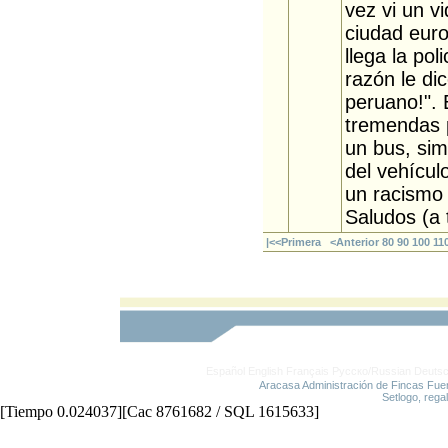
vez vi un 
ciudad euro
llega la po
razón le di
peruano!".
tremendas p
un bus, sim
del vehícul
un racismo
Saludos (a 
|<<Primera
<Anterior
80
90
100
11
Español
English
Français
Русско/Russian
Deuts
Aracasa Administración de Fincas Fue
Setlogo, rega
[Tiempo 0.024037][Cac 8761682 / SQL 1615633]