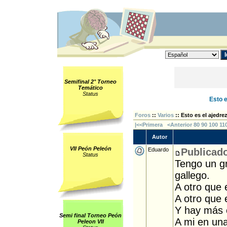
Semifinal 2° Torneo
Temático
Status
Esto e
Foros
::
Varios
:: Esto es el ajedrez
|<<Primera
<Anterior
80
90
100
11
Autor
VII Peón Peleón
Eduardo
Publicado
Status
Tengo un g
gallego.
A otro que 
A otro que e
Y hay más e
Semi final Torneo Peón
A mi en una
Peleon VII