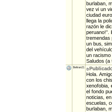
burlaban, 
vez vi un 
ciudad euro
llega la po
razón le di
peruano!".
tremendas p
un bus, sim
del vehícul
un racismo
Saludos (a 
Beltran21
Publicado
Hola. Amigo
con los chi
xenofobia, 
el fondo pu
noticias, e
escuelas, c
burlaban, 