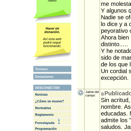
Status
me molesta 
Y algunos 
Nadie se o
lo dice y a
Hacer mi
peyorativo 
donación.
Ahora bien 
Así esta web
podrá seguir
distinto.....
funcionando.
Y he notado
sido de man
de los que 
Torneos
Un cordial 
excepción.
Donaciones
DESCONECTAR
Jaime del
Publicado
Noticias
campo
Sin acritud
¿Cómo se mueve?
nombre. As
Normativa
educadas. 
Reglamento
admite los 
Foros/ayuda
saludos. J
Programación