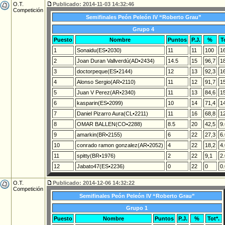
O.T.
Publicado: 2014-11-03 14:32:46
Competición
Semifinales Peón Peleón IV “Roberto Grau”
Grupo 4
Puesto
Nombre
Puntos
P.J.
%
T
1
Sonaidu(ES•2030)
11
11
100
1
2
Joan Duran Vallverdú(AD•2434)
14.5
15
96,7
1
3
doctorpeque(ES•2144)
12
13
92,3
1
4
Alonso Sergio(AR•2110)
11
12
91,7
1
5
Juan V Perez(AR•2340)
11
13
84,6
1
6
kasparin(ES•2099)
10
14
71,4
1
7
Daniel Pizarro Aura(CL•2211)
11
16
68,8
1
8
OMAR BALLEN(CO•2288)
8.5
20
42,5
9.
9
amarkin(BR•2155)
6
22
27,3
6.
10
conrado ramon gonzalez(AR•2052)
4
22
18,2
4.
11
spitty(BR•1976)
2
22
9,1
2.
12
Jabato47(ES•2236)
0
22
0
0.
O.T.
Publicado: 2014-12-06 14:32:22
Competición
Semifinales Peón Peleón IV “Roberto Grau”
Grupo 1
Puesto
Nombre
Puntos
P.J.
%
Tot*.