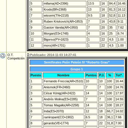
5
mifama(AD•2396)
13.5
16
84,4
16.46
6
Krodo(BR•2368)
13
16
81,3
16.12
7
wissem(TN•2218)
9.5
18
52,8
11.13
8
Ruben Kriskovich(AR•1853)
7
16
43,8
9.11
9
Gaston Varela(AR•1950)
7
20
35
7.62
10
Morgan(ES•1748)
4
16
25
6.74
11
Bigorso(PY•1823)
1
22
4,5
1.00
12
moro(AR•1701)
1
22
4,5
1.00
O.T.
Publicado: 2014-11-03 14:27:41
Competición
Semifinales Peón Peleón IV “Roberto Grau”
Grupo 1
Puesto
Nombre
Puntos
P.J.
%
Tot*.
1
Fernando Freccia(AR•2510)
10
10
100
16.44
2
Anismok(FR•2460)
7
7
100
14.76
3
César König(AR•2422)
14
14
100
17.97
4
Andrés Molina(ES•2285)
7
7
100
14.55
5
Tomas Magalio(AR•2258)
14
14
100
18.27
6
Inda(ES•2070)
12
18
66,7
14.02
7
ramiropant(CO•1902)
6.5
18
36,1
7.66
8
gerardo(VE•1774)
7
22
31,8
7.00