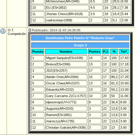
9
Mchessmax(AR•1945)
6.5
22
29,5
6.50
10
EU.(ES•1852)
4.5
16
28,1
7.38
11
Jhonas Chess(BR•1618)
3.5
18
19,4
5.44
12
xadrecista(•1908)
2
22
9,1
2.00
O.T.
Publicado: 2014-11-03 14:30:05
Competición
Semifinales Peón Peleón IV “Roberto Grau”
Grupo 3
Puesto
Nombre
Puntos
P.J.
%
Tot*.
1
Miguel Sanjuán(ES•2438)
14
14
100
17.83
2
Breixo(ES•2306)
13
13
100
17.18
3
JDZ(ES•2257)
17
17
100
21.04
4
Adrián Onix(AR•2094)
15
17
88,2
17.29
5
Oscar Chao(AR•2107)
13
16
81,3
15.60
6
Eduardo(AR•2232)
13
22
59,1
13.00
7
Gary Carcamo Z(CL•1757)
10
20
50
11.06
8
elpeonrojo(UY•1772)
8
22
36,4
8.00
9
Augusto(AR•2033)
3
22
13,6
3.00
10
Ramon(ES•1881)
3
22
13,6
3.00
11
maroczy(AR•1735)
3
22
13,6
3.00
12
Christian Galván(AR•1938)
3
23
13
3.00