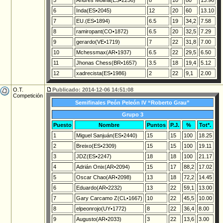
5
Andrés Molina(ES•2256)
8
10
80
13.96
6
Inda(ES•2045)
12
20
60
13.10
7
EU.(ES•1894)
6.5
19
34,2
7.58
8
ramiropant(CO•1872)
6.5
20
32,5
7.29
9
gerardo(VE•1719)
7
22
31,8
7.00
10
Mchessmax(AR•1937)
6.5
22
29,5
6.50
11
Jhonas Chess(BR•1657)
3.5
18
19,4
5.12
12
xadrecista(ES•1986)
2
22
9,1
2.00
O.T.
Publicado: 2014-12-06 14:51:08
Competición
Semifinales Peón Peleón IV “Roberto Grau”
Grupo 3
Puesto
Nombre
Puntos
P.J.
%
Tot*.
1
Miguel Sanjuán(ES•2440)
15
15
100
18.25
2
Breixo(ES•2309)
15
15
100
19.11
3
JDZ(ES•2247)
18
18
100
21.17
4
Adrián Onix(AR•2094)
15
17
88,2
17.02
5
Oscar Chao(AR•2098)
13
18
72,2
14.45
6
Eduardo(AR•2232)
13
22
59,1
13.00
7
Gary Carcamo Z(CL•1667)
10
22
45,5
10.00
8
elpeonrojo(UY•1772)
8
22
36,4
8.00
9
Augusto(AR•2033)
3
22
13,6
3.00