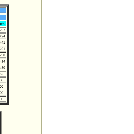
ot*.
6.97
8.24
6.41
5.91
5.90
4.14
2.80
62
00
00
00
00