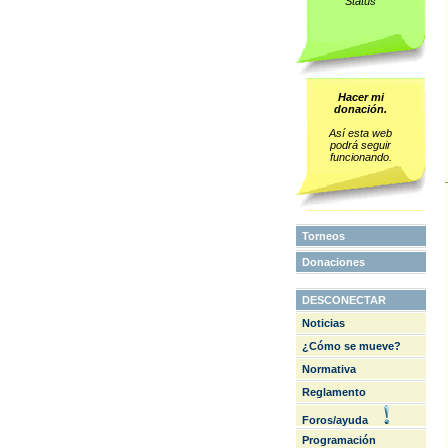
Status
Hacer mi
donación.
Así esta web
podrá seguir
funcionando.
Torneos
Donaciones
DESCONECTAR
Noticias
¿Cómo se mueve?
Normativa
Reglamento
Foros/ayuda
Programación