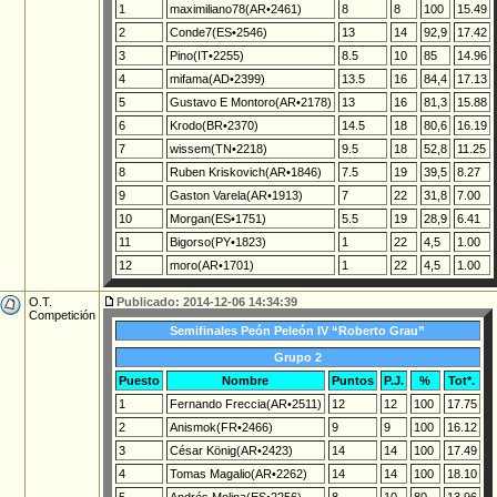
1
maximiliano78(AR•2461)
8
8
100
15.49
2
Conde7(ES•2546)
13
14
92,9
17.42
3
Pino(IT•2255)
8.5
10
85
14.96
4
mifama(AD•2399)
13.5
16
84,4
17.13
5
Gustavo E Montoro(AR•2178)
13
16
81,3
15.88
6
Krodo(BR•2370)
14.5
18
80,6
16.19
7
wissem(TN•2218)
9.5
18
52,8
11.25
8
Ruben Kriskovich(AR•1846)
7.5
19
39,5
8.27
9
Gaston Varela(AR•1913)
7
22
31,8
7.00
10
Morgan(ES•1751)
5.5
19
28,9
6.41
11
Bigorso(PY•1823)
1
22
4,5
1.00
12
moro(AR•1701)
1
22
4,5
1.00
O.T.
Publicado: 2014-12-06 14:34:39
Competición
Semifinales Peón Peleón IV “Roberto Grau”
Grupo 2
Puesto
Nombre
Puntos
P.J.
%
Tot*.
1
Fernando Freccia(AR•2511)
12
12
100
17.75
2
Anismok(FR•2466)
9
9
100
16.12
3
César König(AR•2423)
14
14
100
17.49
4
Tomas Magalio(AR•2262)
14
14
100
18.10