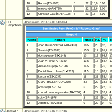
10
Ramon(ES•1881)
3
22
13,6
3.00
11
maroczy(AR•1735)
3
22
13,6
3.00
12
Christian Galván(AR•1938)
3
23
13
3.00
O.T.
Publicado: 2014-12-06 14:53:44
Competición
Semifinales Peón Peleón IV “Roberto Grau”
Grupo 4
Puesto
Nombre
Puntos
P.J.
%
T
1
Joan Duran Vallverdú(AD•2431)
18.5
20
92,5
1
2
Sonaidu(ES•2097)
15.5
17
91,2
1
3
doctorpeque(ES•2148)
13
15
86,7
1
4
Juan V Perez(AR•2340)
13.5
16
84,4
1
5
Alonso Sergio(AR•2128)
14.5
19
76,3
1
6
Daniel Pizarro Aura(CL•2213)
11.5
18
63,9
1
7
kasparin(ES•2037)
11
21
52,4
11
8
OMAR BALLEN(CO•2270)
8.5
22
38,6
8.
9
amarkin(BR•2155)
6
22
27,3
6.
10
conrado ramon gonzalez(AR•2052)
4
22
18,2
4.
11
spitty(BR•1976)
2
22
9,1
2.
12
Jabato47(ES•2265)
0
22
0
0.
Jabato47
Publicado: 2014-12-07 11:37:16