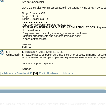
Sre de Competición.
Llevo varios días viendo la clasificación del Grupo 4 y no estoy muy de
Tengo 0 puntos, OK
Tengo 0 %. OK
Tengo 0,00 del total, OK
...................................
Pero ¿por qué ponen partidas jugadas 22?
NO JUGUÉ NINGUNA PORQUE ME LAS ANULARON TODAS. Sí que eran 
ni un movimiento.
Pónganlo correctamente, señores, y todos tan contentos.
Lamento sinceramente que por este inciso os desvi
íe de vuestras tareas.
Saludos
Pablo.--
O.T.
Publicado: 2014-12-08 11:12:46
Competición
Sr. Jabato nosotros ponemos lo que sale en el estatus. Si mal no recuerdo
jugar y perder por tiempo. El problema que usted menciona no es compet
Lamento no poder ayudarle.
Saludos.
|<<Primera
<Anterior
0
10
[
20
]
30
40
Siguiente >
Última>>|
lish
Français
Русско/Russian
Deutsche
Portugués
Italiano
日本語/Japanese
Català
Galego