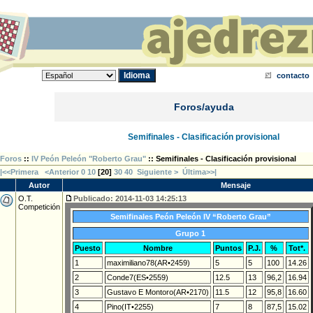
contacto
Foros/ayuda
Semifinales - Clasificación provisional
Foros
::
IV Peón Peleón "Roberto Grau"
:: Semifinales - Clasificación provisional
|<<Primera
<Anterior
0
10
[
20
]
30
40
Siguiente >
Última>>|
Autor
Mensaje
O.T.
Publicado: 2014-11-03 14:25:13
Competición
Semifinales Peón Peleón IV “Roberto Grau”
Grupo 1
Puesto
Nombre
Puntos
P.J.
%
Tot*.
1
maximiliano78(AR•2459)
5
5
100
14.26
2
Conde7(ES•2559)
12.5
13
96,2
16.94
3
Gustavo E Montoro(AR•2170)
11.5
12
95,8
16.60
4
Pino(IT•2255)
7
8
87,5
15.02