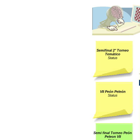
Semifinal 2° Torneo
Temático
Status
VII Peón Peleón
Status
Semi final Torneo Peón
Peleon VII