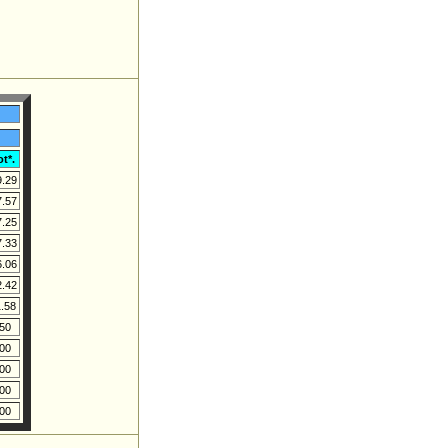
ot*.
9.29
7.57
7.25
7.33
6.06
2.42
.58
50
00
00
00
00