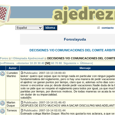
contacto
Foros/ayuda
DECISIONES Y/O COMUNICACIONES DEL COMITE ARBIT
Foros
::
I Olimpiada Ajedrezmail
:: DECISIONES Y/O COMUNICACIONES DEL COMIT
|<<Primera
<Anterior
10
20
30
40
[
50
]
60
70
80
Siguiente >
Última>>|
Autor
Mensaje
Cumelen
Publicado: 2007-10-13 19:00:43
Martino
lasker: quiero que sepas que no tengo nada en particular con ningun jugado
fundamentalista del reglamento, pero si hay una manera de pedir vacacione
el ajedrez se ganan puntos por tiempo, claro que si, ademas ocho dias son
mover o encontrar una pc desde donde pedir vacaciones.Nadie duda de la b
solo se pide que se respete el reglamento para todos por igual, ya que mu
partidas por tiempo, por diversos motivos. De todas maneras se acata la reso
sin dudar de su imparcialidad.
salud@s
Marlon
Publicado: 2007-10-14 01:46:43
Duque
DESPUES DE ESTO MUCHOS VAN A SACAR DISCULPAS MAS ADELANT
Torneos
Publicado: 2007-10-14 02:01:44
Estimado colega Marlon Duque: Mucho nos gustaría nos aclarara, a que se 