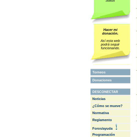
Status
Hacer mi
donación.
Así esta web
podrá seguir
funcionando.
Torneos
Donaciones
DESCONECTAR
Noticias
¿Cómo se mueve?
Normativa
Reglamento
Foros/ayuda
Programación