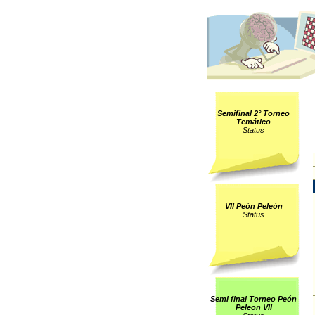
Semifinal 2° Torneo
Temático
Status
VII Peón Peleón
Status
Semi final Torneo Peón
Peleon VII