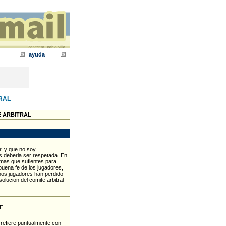
ayuda
RAL
E ARBITRAL
r, y que no soy
s deberia ser respetada. En
 mas que sufientes para
uena fe de los jugadores,
chos jugadores han perdido
lucion del comite arbitral
E
refiere puntualmente con