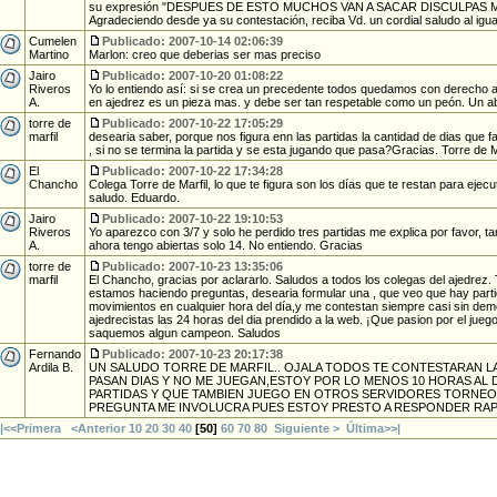
su expresión "DESPUES DE ESTO MUCHOS VAN A SACAR DISCULPAS 
Agradeciendo desde ya su contestación, reciba Vd. un cordial saludo al igu
Cumelen
Publicado: 2007-10-14 02:06:39
Martino
Marlon: creo que deberias ser mas preciso
Jairo
Publicado: 2007-10-20 01:08:22
Riveros
Yo lo entiendo así: si se crea un precedente todos quedamos con derecho a
A.
en ajedrez es un pieza mas. y debe ser tan respetable como un peón. Un a
torre de
Publicado: 2007-10-22 17:05:29
marfil
desearia saber, porque nos figura enn las partidas la cantidad de dias que fa
, si no se termina la partida y se esta jugando que pasa?Gracias. Torre de M
El
Publicado: 2007-10-22 17:34:28
Chancho
Colega Torre de Marfil, lo que te figura son los días que te restan para ejec
saludo. Eduardo.
Jairo
Publicado: 2007-10-22 19:10:53
Riveros
Yo aparezco con 3/7 y solo he perdido tres partidas me explica por favor, 
A.
ahora tengo abiertas solo 14. No entiendo. Gracias
torre de
Publicado: 2007-10-23 13:35:06
marfil
El Chancho, gracias por aclararlo. Saludos a todos los colegas del ajedrez. 
estamos haciendo preguntas, desearia formular una , que veo que hay parti
movimientos en cualquier hora del día,y me contestan siempre casi sin dem
ajedrecistas las 24 horas del dia prendido a la web. ¡Que pasion por el juego 
saquemos algun campeon. Saludos
Fernando
Publicado: 2007-10-23 20:17:38
Ardila B.
UN SALUDO TORRE DE MARFIL.. OJALA TODOS TE CONTESTARAN LAS
PASAN DIAS Y NO ME JUEGAN,ESTOY POR LO MENOS 10 HORAS AL D
PARTIDAS Y QUE TAMBIEN JUEGO EN OTROS SERVIDORES TORNEO
PREGUNTA ME INVOLUCRA PUES ESTOY PRESTO A RESPONDER RAP
|<<Primera
<Anterior
10
20
30
40
[
50
]
60
70
80
Siguiente >
Última>>|