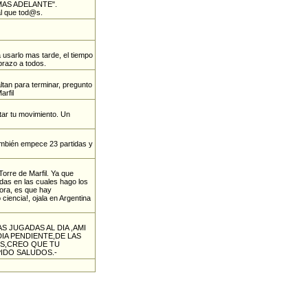
MAS ADELANTE".
al que tod@s.
 usarlo mas tarde, el tiempo
brazo a todos.
ltan para terminar, pregunto
arfil
utar tu movimiento. Un
también empece 23 partidas y
Torre de Marfil. Ya que
das en las cuales hago los
ora, es que hay
ciencia!, ojala en Argentina
 JUGADAS AL DIA ,AMI
IA PENDIENTE,DE LAS
S,CREO QUE TU
IDO SALUDOS.-