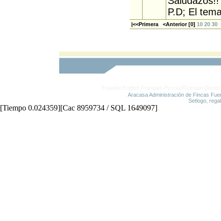
Saludazos!!
P.D; El tema
|<<Primera <Anterior [
0
]
10
20
30
Español
English
Français
Русско/Russian
Deuts
Aracasa Administración de Fincas Fue
Setlogo, rega
[Tiempo 0.024359][Cac 8959734 / SQL 1649097]