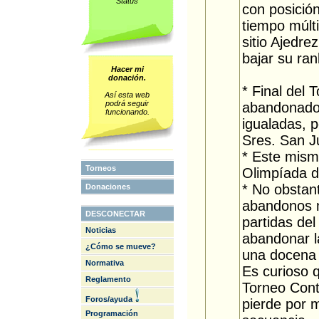
Status
con posición
tiempo múlti
sitio Ajedre
bajar su ran
Hacer mi
donación.
* Final del
Así esta web
podrá seguir
abandonado 
funcionando.
igualadas, 
Sres. San J
* Este mismo
Torneos
Olimpíada de
* No obstant
Donaciones
abandonos 
DESCONECTAR
partidas del
Noticias
abandonar l
¿Cómo se mueve?
una docena 
Normativa
Es curioso q
Reglamento
Torneo Cont
Foros/ayuda
pierde por 
Programación