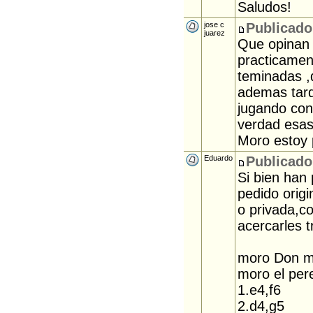
Saludos!
jose c
Publicado
juarez
Que opinan 
practicamen
teminadas ,
ademas tard
jugando con
verdad esas
Moro estoy 
Eduardo
Publicado
Si bien han
pedido origi
o privada,c
acercarles t
moro Don m
moro el per
1.e4,f6
2.d4,g5