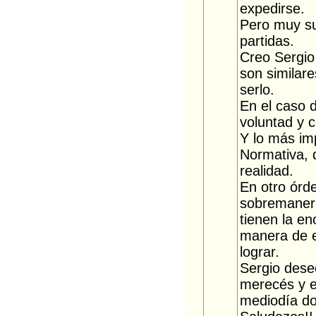
expedirse.
Pero muy su
partidas.
Creo Sergio
son similare
serlo.
En el caso d
voluntad y 
Y lo más im
Normativa, 
realidad.
En otro órde
sobremanera
tienen la en
manera de es
lograr.
Sergio dese
merecés y e
mediodía do