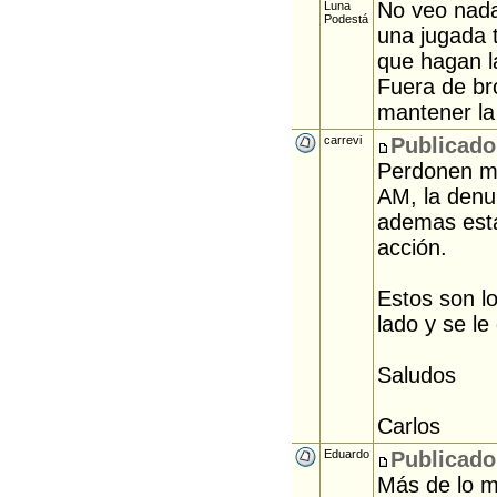
No veo nada
Luna
Podestá
una jugada 
que hagan l
Fuera de br
mantener la 
carrevi
Publicado
Perdonen mi
AM, la denu
ademas esta
acción.
Estos son l
lado y se le
Saludos
Carlos
Eduardo
Publicado
Más de lo m