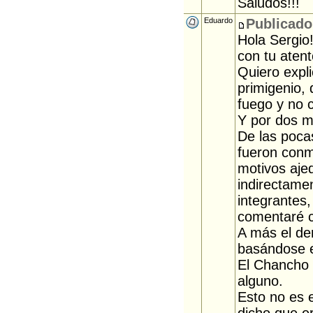
Saludos!!!
Eduardo
Publicado
Hola Sergio
con tu atent
Quiero expli
primigenio,
fuego y no c
Y por dos m
De las poca
fueron conm
motivos ajed
indirectame
integrantes,
comentaré c
A más el de
basándose e
El Chancho 
alguno.
Esto no es 