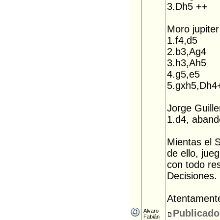
3.Dh5 ++
Moro jupiter
1.f4,d5
2.b3,Ag4
3.h3,Ah5
4.g5,e5
5.gxh5,Dh4
Jorge Guill
1.d4, aban
Mientas el 
de ello, jue
con todo res
Decisiones.
Atentament
Alvaro
Publicado
Fabián