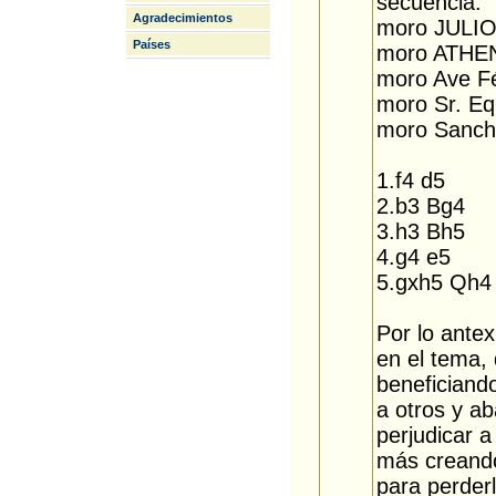
secuencia.
Agradecimientos
moro JULI
Países
moro ATHE
moro Ave F
moro Sr. Eq
moro Sanch
1.f4 d5
2.b3 Bg4
3.h3 Bh5
4.g4 e5
5.gxh5 Qh4
Por lo antex
en el tema,
beneficiand
a otros y a
perjudicar 
más creando
para perder