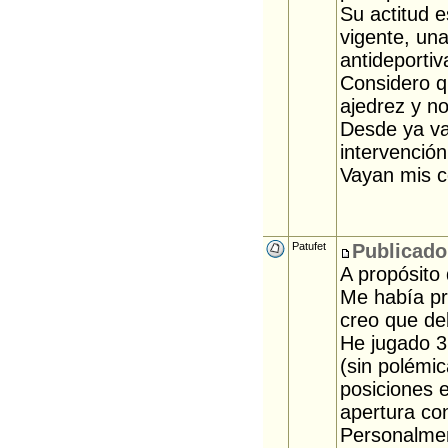
Su actitud 
vigente, un
antideportiv
Considero q
ajedrez y no
Desde ya va
intervenció
Vayan mis c
Patufet
Publicado
A propósito 
Me había pr
creo que deb
He jugado 3 
(sin polémi
posiciones e
apertura con
Personalmen