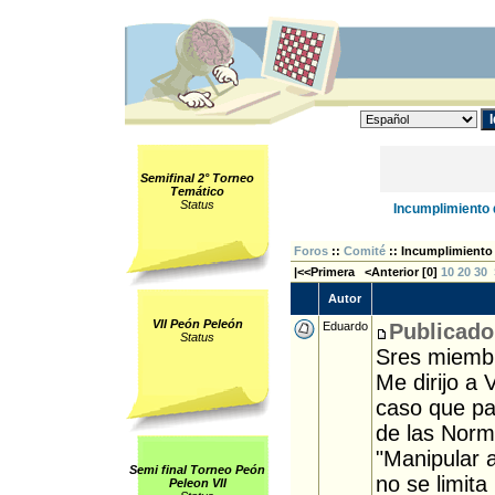
Semifinal 2° Torneo
Temático
Status
Incumplimiento 
Foros
::
Comité
:: Incumplimiento 
|<<Primera <Anterior [
0
]
10
20
30
Autor
VII Peón Peleón
Eduardo
Publicado
Status
Sres miembr
Me dirijo a 
caso que pa
de las Norm
"Manipular a
Semi final Torneo Peón
no se limita
Peleon VII