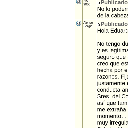
HAL
Publicado
9000
No lo podemo
de la cabez
Alonso
Publicado
Sergio
Hola Eduard
No tengo du
y es legítim
seguro que 
creo que es
hecha por e
razones. Fij
justamente e
conducta an
Sres. del C
así que tam
me extraña 
momento… y
muy irregula