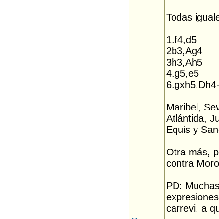
Todas igual
1.f4,d5
2b3,Ag4
3h3,Ah5
4.g5,e5
6.gxh5,Dh4
Maribel, Se
Atlántida, J
Equis y San
Otra más, p
contra Moro
PD: Muchas 
expresiones
carrevi, a q