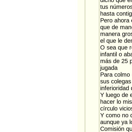
dicho que e
tus números)
hasta contig
Pero ahora e
que de mane
manera gros
el que le d
O sea que 
infantil o a
más de 25 p
jugada
Para colmo 
sus colegas 
inferioridad
Y luego de e
hacer lo mi
círculo vicio
Y como no qu
aunque ya l
Comisión q